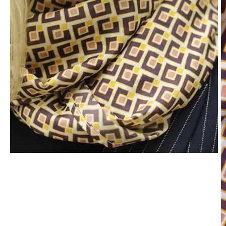
モ
ー
ダ
ル
で
メ
デ
ィ