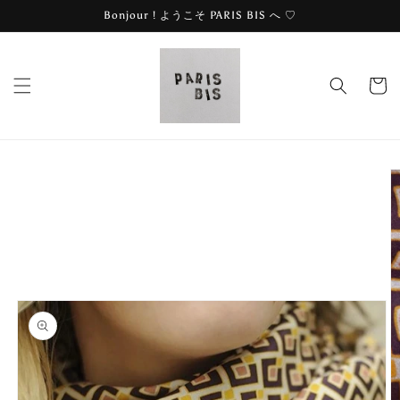
コンテ
Bonjour ! ようこそ PARIS BIS へ ♡
ンツに
進む
カ
ー
ト
商品情
報にス
キップ