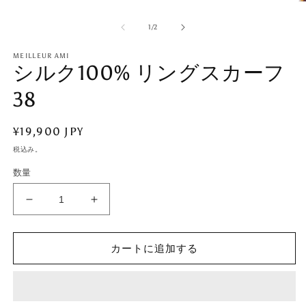
ア
(1)
の
を
1
/
2
開
く
MEILLEUR AMI
シルク100% リングスカーフ
38
(2
通
¥19,900 JPY
常
税込み。
価
数量
格
シ
シ
ル
ル
ク
ク
カートに追加する
100%
100%
リ
リ
ン
ン
グ
グ