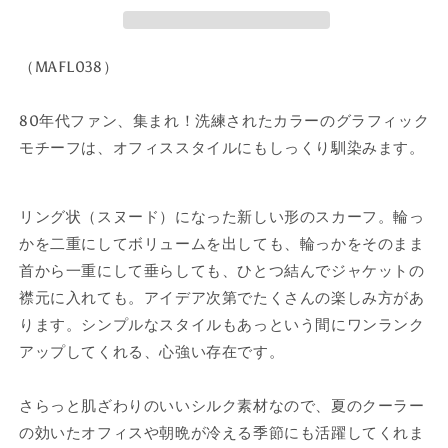
ス
ス
カ
カ
ー
ー
（MAFL038）
フ
フ
38
38
80年代ファン、集まれ！洗練されたカラーのグラフィック
の
の
モチーフは、オフィススタイルにもしっくり馴染みます。
数
数
量
量
を
を
リング状（スヌード）になった新しい形のスカーフ。輪っ
減
増
かを二重にしてボリュームを出しても、輪っかをそのまま
ら
や
首から一重にして垂らしても、ひとつ結んでジャケットの
す
す
襟元に入れても。アイデア次第でたくさんの楽しみ方があ
ります。シンプルなスタイルもあっという間にワンランク
アップしてくれる、心強い存在です。
さらっと肌ざわりのいいシルク素材なので、夏のクーラー
の効いたオフィスや朝晩が冷える季節にも活躍してくれま