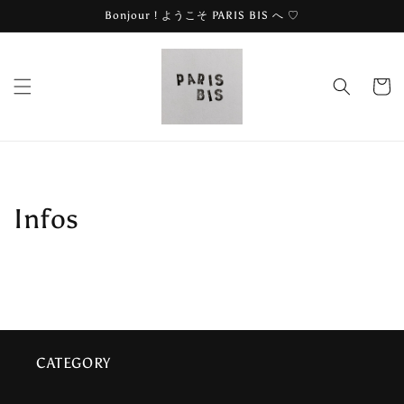
et
Bonjour ! ようこそ PARIS BIS へ ♡
passer
au
contenu
Panier
Infos
CATEGORY